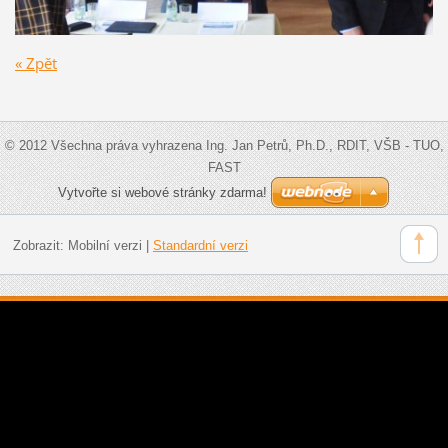
« Zpět
© 2012 Všechna práva vyhrazena Ing. Jan Petrů, Ph.D., RDIT, VŠB - TUO,
FAST
Vytvořte si webové stránky zdarma!
Zobrazit:
Mobilní verzi
|
Standardní verzi