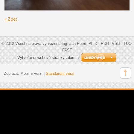
« Zpět
© 2012 Všechna práva vyhrazena Ing. Jan Petrů, Ph.D., RDIT, VŠB - TUO,
FAST
Vytvořte si webové stránky zdarma!
Zobrazit:
Mobilní verzi
|
Standardní verzi