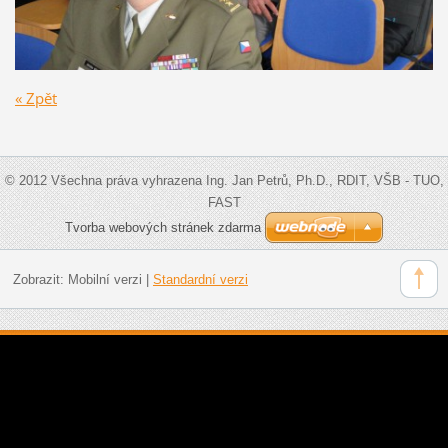
« Zpět
© 2012 Všechna práva vyhrazena Ing. Jan Petrů, Ph.D., RDIT, VŠB - TUO,
FAST
Tvorba webových stránek zdarma
Zobrazit:
Mobilní verzi
|
Standardní verzi